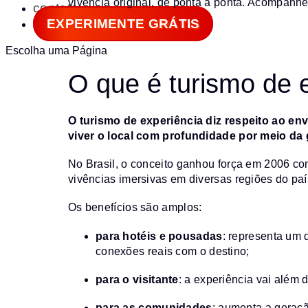
vivência original, de ponta a ponta. Acompanhe
contato
EXPERIMENTE GRÁTIS
Escolha uma Página
O que é turismo de 
O turismo de experiência diz respeito ao env
viver o local com profundidade por meio da 
No Brasil, o conceito ganhou força em 2006 co
vivências imersivas em diversas regiões do paí
Os benefícios são amplos:
para hotéis e pousadas
: representa um 
conexões reais com o destino;
para o visitante
: a experiência vai além d
para as comunidades
: aumenta a geraçã