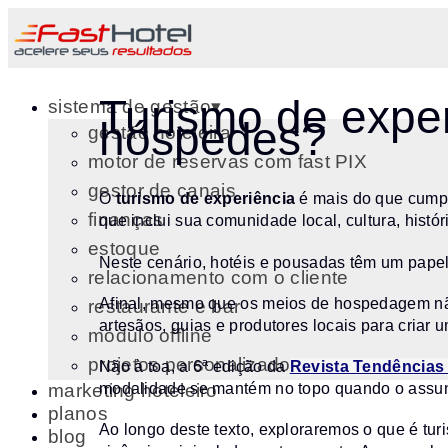
Turismo de exper
sistema de gestão▾
hóspedes?
gestão hoteleira
motor de reservas com fast PIX
gestor de canais
O
turismo de experiência
é mais do que cumpri
finanças
que inclui sua comunidade local, cultura, histó
estoque
Neste cenário, hotéis e pousadas têm um papel 
relacionamento com o cliente
Afinal, mesmo que os meios de hospedagem não
restaurante e bar
artesãos, guias e produtores locais para criar u
módulo offline
projetos personalizados
Não à toa, a 6ª edição da
Revista Tendências
modalidade se mantém no topo quando o assunto
marketing hoteleiro
planos
Ao longo deste texto, exploraremos o que é tu
blog