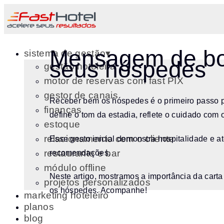
Mensagem de boa
sistema de gestão▾
seus hóspedes
gestão hoteleira
motor de reservas com fast PIX
gestor de canais
Receber bem os hóspedes é o primeiro passo pa
finanças
define o tom da estadia, reflete o cuidado com 
estoque
relacionamento com o cliente
Esse gesto inicial demonstra hospitalidade e a
restaurante e bar
recomendações.
módulo offline
Neste artigo, mostramos a importância da car
projetos personalizados
os hóspedes. Acompanhe!
marketing hoteleiro
planos
blog