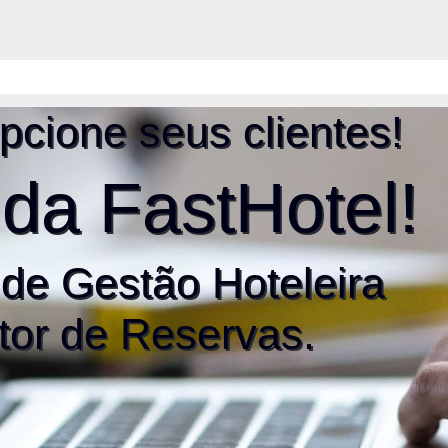
cione seus clientes!
da FastHotel!
de Gestão Hoteleira
tor de Reservas.