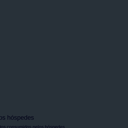
los hóspedes
utos consumidos pelos hóspedes.