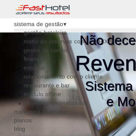
sistema de gestão▾
gestão hoteleira
Não decep
motor de reservas com fast PIX
gestor de canais
Reven
finanças
estoque
relacionamento com o cliente
Sistema 
restaurante e bar
módulo offline
e Mo
projetos personalizados
marketing hoteleiro
planos
blog