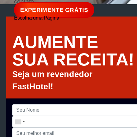
contato
EXPERIMENTE GRÁTIS
Escolha uma Página
AUMENTE
SUA RECEITA!
Seja um revendedor
FastHotel!